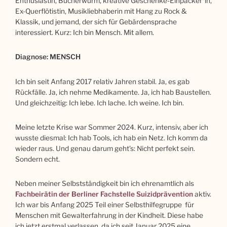
Enthusiastin, Bücherwurm, kreative Geschenke-Einpacker*in,
Ex-Querflötistin, Musikliebhaberin mit Hang zu Rock &
Klassik, und jemand, der sich für Gebärdensprache
interessiert. Kurz: Ich bin Mensch. Mit allem.
Diagnose: MENSCH
Ich bin seit Anfang 2017 relativ Jahren stabil. Ja, es gab
Rückfälle. Ja, ich nehme Medikamente. Ja, ich hab Baustellen.
Und gleichzeitig: Ich lebe. Ich lache. Ich weine. Ich bin.
Meine letzte Krise war Sommer 2024. Kurz, intensiv, aber ich
wusste diesmal: Ich hab Tools, ich hab ein Netz. Ich komm da
wieder raus. Und genau darum geht’s: Nicht perfekt sein.
Sondern echt.
Neben meiner Selbstständigkeit bin ich ehrenamtlich als
Fachbeirätin der Berliner Fachstelle Suizidprävention
aktiv.
Ich war bis Anfang 2025 Teil einer Selbsthilfegruppe für
Menschen mit Gewalterfahrung in der Kindheit. Diese habe
ich jetzt erstmal verlassen, da ich seit Januar 2025 eine