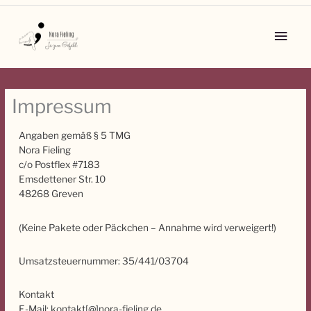
Zum
Inhalt
Main
springen
Men
Impressum
Angaben gemäß § 5 TMG
Nora Fieling
c/o Postflex #7183
Emsdettener Str. 10
48268 Greven
(Keine Pakete oder Päckchen – Annahme wird verweigert!)
Umsatzsteuernummer: 35/441/03704
Kontakt
E-Mail: kontakt[@]nora-fieling.de