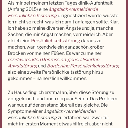
Als mir bei meinem letzten Tagesklinik-Aufenthalt
(Anfang 2015) eine
ängstlich-vermeidende
Persönlichkeitsstörung
diagnostiziert wurde, wusste
ich nicht so recht, was ich damit anfangen sollte. Klar,
ich habe so meine diversen Ängste und ja, manche
Sachen, die mir Angst machen, vermeide ich. Aber
gleich eine
Persönlichkeitsstörung
daraus zu
machen, war irgendwie ein ganz schön großer
Brocken vor meinen Füßen. Es war zu meiner
rezidivierenden Depression
,
generalisierten
Angststörung
und
Borderline Persönlichkeitsstörung
also eine zweite Persönlichkeitsstörung hinzu
gekommen – na herzlich willkommen.
Zu Hause fing ich erstmal an, über diese Störung zu
googeln und fand auch ein paar Seiten. Das Problem
war nur, auf denen stand überall das gleiche. Die
Symptome einer
ängstlich-vermeidenden
Persönlichkeitsstörung
zu erfahren, war zwar für
mich im ersten Moment etwas hilfreich, aber nicht