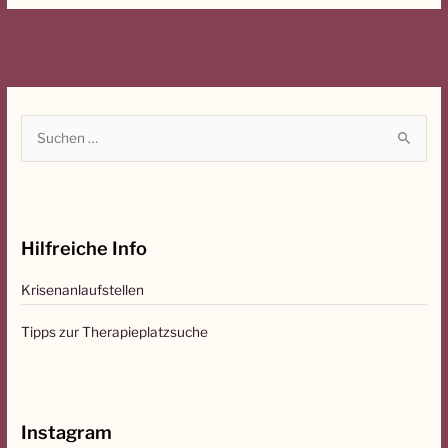
S
u
c
h
Hilfreiche Info
e
n
Krisenanlaufstellen
n
a
Tipps zur Therapieplatzsuche
c
h
:
Instagram