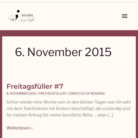
Zum
Inhalt
Main
springen
Men
6. November 2015
Freitagsfüller #7
Freitagsfüller
#7
6. NOVEMBER 2015
/
FREITAGSFÜLLER
/
2 MINUTES OF READING
Schon wieder eine Woche rum. In den letzten Tagen war ich sehr
mit dem Telefonieren mit Ämtern beschäftigt, die zuständig sind
für meinen Antrag für meine berufliche Reha … aber […]
Weiterlesen »