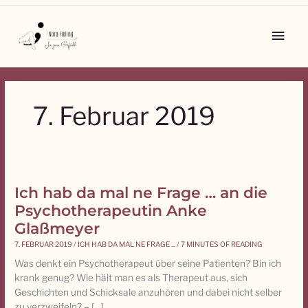
Zum
Inhalt
Main
springen
Men
7. Februar 2019
Ich hab da mal ne Frage … an die
Ich
hab
Psychotherapeutin Anke
da
Glaßmeyer
mal
7. FEBRUAR 2019
/
ICH HAB DA MAL NE FRAGE ...
/
7 MINUTES OF READING
ne
Frage
Was denkt ein Psychotherapeut über seine Patienten? Bin ich
…
krank genug? Wie hält man es als Therapeut aus, sich
an
Geschichten und Schicksale anzuhören und dabei nicht selber
die
zu verzweifeln? – […]