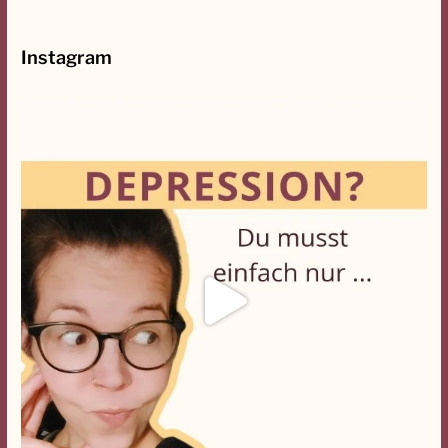
h
:
Instagram