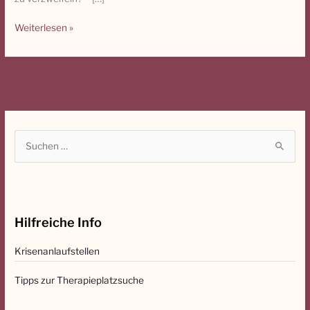
Psychotherapeutin
Anke
Weiterlesen »
Glaßmeyer
S
u
c
h
Hilfreiche Info
e
n
Krisenanlaufstellen
n
a
Tipps zur Therapieplatzsuche
c