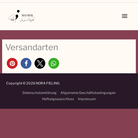
Zum
Inhalt
Main
springen
Men
Versandarten
Copyright © 2026
NORA FIELING
Datenschutzerklärung
Allgemeine Geschäftsbedingungen
Haftungsausschluss
Impressum