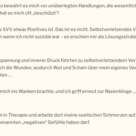
 so bewahrt es mich vor unüberlegten Handlungen, die wesentl
hat es mich oft „beschützt“!
 SVV etwas Positives ist. Das ist es nicht. Selbstverletzendes 
h wenn ich nicht suizidal war – es erschien mir als Lösungsstrat
nspannung und innerer Druck führten zu selbstverletzendem Verh
te ich die Wunden, wodurch Wut und Scham über mein eigenes Ver
uten …
 mich ins Wanken brachte, und ich griff erneut zur Rasierklinge …
in in Therapie und arbeite dort meine seelischen Schmerzen auf.
ogenannten „negativen“ Gefühle haben darf.