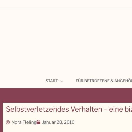
Zum
Inhalt
springen
START
FÜR BETROFFENE & ANGEHÖ
Selbstverletzendes Verhalten – eine b
Nora Fieling
Januar 28, 2016