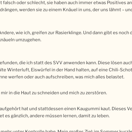
cht falsch oder schlecht, sie haben auch immer etwas Positives a
rdrängen, werden sie zu einem Knäuel in uns, der uns lähmt – un
dere, wie ich, greifen zur Rasierklinge. Und dann gibt es noch
lknäueln umzugehen.
efunden, die ich statt des SVV anwenden kann. Diese lösen auch
alte Winterluft, Eiswürfel in der Hand halten, auf eine Chili-Sc
nne werfen oder auch aufschreiben, was mich alles belastet.
 mir in die Haut zu schneiden und mich zu zerstören.
 aufgehört hat und stattdessen einen Kaugummi kaut. Dieses Ve
det es gänzlich, andere müssen lernen, damit zu leben.
 mehr unter Kontrolle habe. Mein großes Ziel: im Sommer kurzä