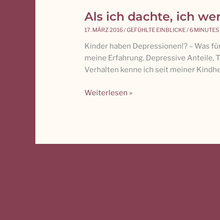
Als ich dachte, ich we
Als
ich
17. MÄRZ 2016
/
GEFÜHLTE EINBLICKE
/
6 MINUTES
dachte,
Kinder haben Depressionen!? – Was für v
ich
meine Erfahrung. Depressive Anteile,
werde
Verhalten kenne ich seit meiner Kindhe
keine
18
Weiterlesen »
Jahre
alt
…