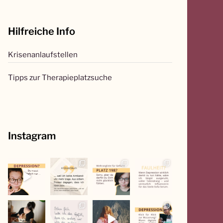
c
h
Hilfreiche Info
e
n
Krisenanlaufstellen
n
a
Tipps zur Therapieplatzsuche
c
h
:
Instagram