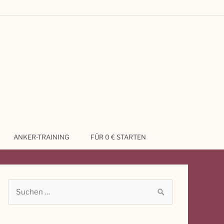
ANKER-TRAINING
FÜR 0 € STARTEN
S
u