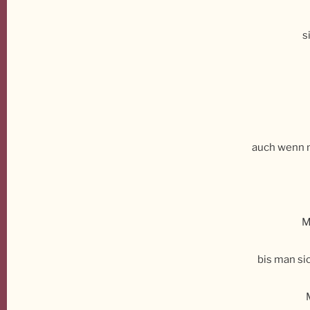
s
auch wenn m
M
bis man si