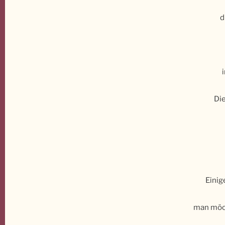
d
Die
Einig
man möch