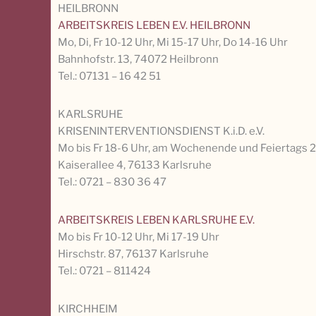
HEILBRONN
ARBEITSKREIS LEBEN E.V. HEILBRONN
Mo, Di, Fr 10-12 Uhr, Mi 15-17 Uhr, Do 14-16 Uhr
Bahnhofstr. 13, 74072 Heilbronn
Tel.: 07131 – 16 42 51
KARLSRUHE
KRISENINTERVENTIONSDIENST K.i.D. e.V.
Mo bis Fr 18-6 Uhr, am Wochenende und Feiertags 
Kaiserallee 4, 76133 Karlsruhe
Tel.: 0721 – 830 36 47
ARBEITSKREIS LEBEN KARLSRUHE E.V.
Mo bis Fr 10-12 Uhr, Mi 17-19 Uhr
Hirschstr. 87, 76137 Karlsruhe
Tel.: 0721 – 811424
KIRCHHEIM