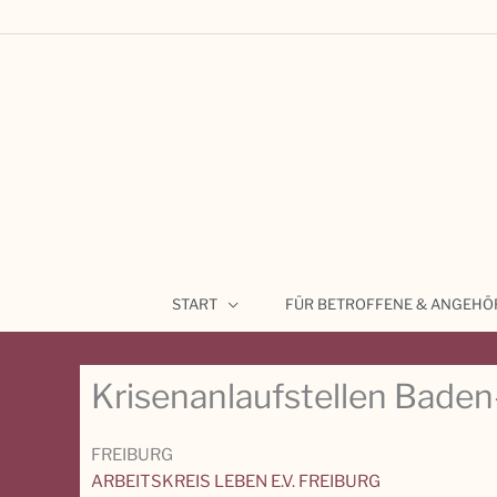
Zum
Inhalt
springen
START
FÜR BETROFFENE & ANGEHÖ
Krisenanlaufstellen Bade
FREIBURG
ARBEITSKREIS LEBEN E.V. FREIBURG