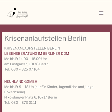
Zum
Inhalt
Main
springen
Men
Krisenanlaufstellen Berlin
KRISENANLAUFSTELLEN BERLIN
LEBENSBERATUNG IM BERLINER DOM
Mo bis Fr 14.00 – 18.00 Uhr
am Lustgarten, 10178 Berlin
Tel.: 030 – 325 07 104
NEUHLAND GGMBH
Mo bis Fr 9 – 18 Uh (nur für Kinder, Jugendliche und junge
Erwachsene)
Nikolsburger Platz 6, 10717 Berlin
Tel.: 030 – 873 01 11