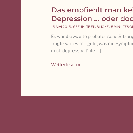
Das empfiehlt man k
Das
empfiehlt
Depression … oder do
man
15. MAI 2015
/
GEFÜHLTE EINBLICKE
/
5 MINUTES O
keinem
Es war die zweite probatorische Sitzun
Menschen
fragte wie es mir geht, was die Sympt
mit
mich depressiv fühle. – […]
Depression
…
Weiterlesen »
oder
doch?