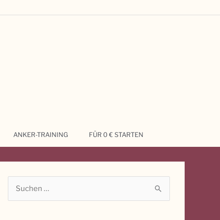
ANKER-TRAINING
FÜR 0 € STARTEN
S
u