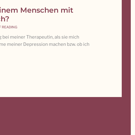
einem Menschen mit
ch?
F READING
g bei meiner Therapeutin, als sie mich
ome meiner Depression machen bzw. ob ich