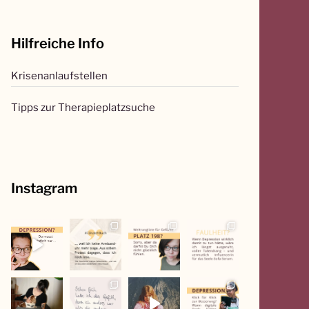
c
h
Hilfreiche Info
e
n
Krisenanlaufstellen
n
a
Tipps zur Therapieplatzsuche
c
h
:
Instagram