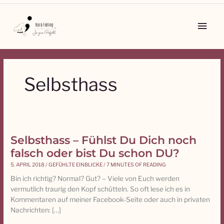
Zum
Inhalt
Main
springen
Men
Selbsthass
Selbsthass – Fühlst Du Dich noch
Selbsthass
–
falsch oder bist Du schon DU?
Fühlst
5. APRIL 2018
/
GEFÜHLTE EINBLICKE
/
7 MINUTES OF READING
Du
Bin ich richtig? Normal? Gut? – Viele von Euch werden
Dich
vermutlich traurig den Kopf schütteln. So oft lese ich es in
noch
Kommentaren auf meiner Facebook-Seite oder auch in privaten
falsch
Nachrichten: […]
oder
bist