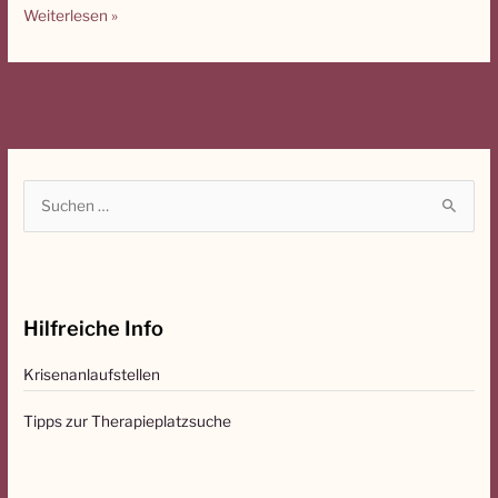
Weiterlesen »
Du
schon
DU?
S
u
c
h
Hilfreiche Info
e
n
Krisenanlaufstellen
n
a
Tipps zur Therapieplatzsuche
c
h