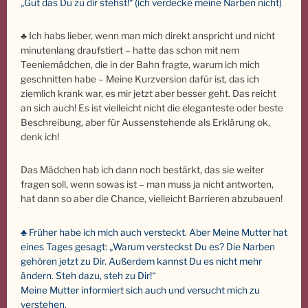
„Gut das Du zu dir stehst!“ (ich verdecke meine Narben nicht)
♣ Ich habs lieber, wenn man mich direkt anspricht und nicht
minutenlang draufstiert – hatte das schon mit nem
Teeniemädchen, die in der Bahn fragte, warum ich mich
geschnitten habe – Meine Kurzversion dafür ist, das ich
ziemlich krank war, es mir jetzt aber besser geht. Das reicht
an sich auch! Es ist vielleicht nicht die eleganteste oder beste
Beschreibung, aber für Aussenstehende als Erklärung ok,
denk ich!
Das Mädchen hab ich dann noch bestärkt, das sie weiter
fragen soll, wenn sowas ist – man muss ja nicht antworten,
hat dann so aber die Chance, vielleicht Barrieren abzubauen!
♣ Früher habe ich mich auch versteckt.
Aber Meine Mutter hat
eines Tages gesagt:
„Warum versteckst Du es? Die Narben
gehören jetzt zu Dir.
Außerdem kannst Du es nicht mehr
ändern. Steh dazu, steh zu Dir!“
Meine Mutter informiert sich auch und versucht mich zu
verstehen.