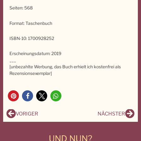
Seiten: 568
Format: Taschenbuch
ISBN-10: 1700928252
Erscheinungsdatum: 2019
___
[unbezahlte Werbung, das Buch erhielt ich kostenfrei als
Rezensionsexemplar]
11
Zurück
Näc
VORIGER
NÄCHSTER
UND NUN?