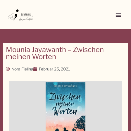
Zum
Inhalt
Main
springen
Men
Mounia Jayawanth – Zwischen
meinen Worten
Nora Fieling
Februar 25, 2021