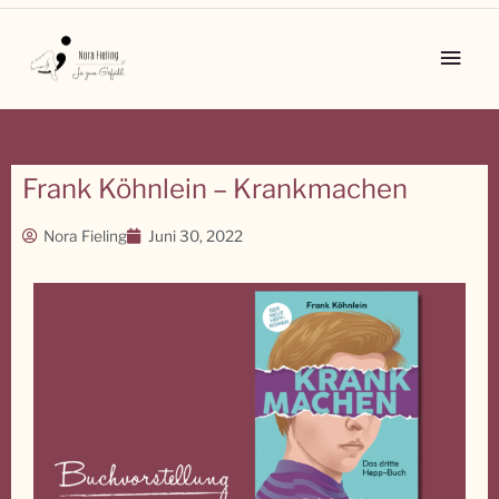
Zum
Inhalt
Main
springen
Men
Frank Köhnlein – Krankmachen
Nora Fieling
Juni 30, 2022