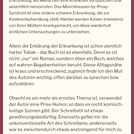
Erkrankung, wo Menschen eine Krankheit vortäuschen bzw.
absichtlich hervorrufen. Das Münchhausen-by-Proxy-
Syndrom ist eine andere schwere Erkrankung, die zur
Kindesmisshandlung zählt. Hierbei werden Kinder (meistens)
von ihren Müttern krankgemacht, um diese wiederholt
ärztlichen Untersuchungen zu unterziehen.
Allein die Erklärung der Erkrankung ist schon ziemlich
harter Tobak – das Buch ist es ebenfalls. Denn es ist
nicht „nur“ ein Roman, sondern eben ein Buch, welches
auf wahren Begebenheiten beruht.
Diese Alltagsnähe
ist krass und erschreckend, zugleich finde ich den Mut
des Autoren wichtig, offen darüber zu sprechen bzw.
aufzuklären.
Obwohl es ein mehr als ernstes Thema ist, verwendet
der Autor eine Prise Humor, so dass es recht komisch-
lustige Szenen gibt. Der Schreibstil ist etwas
gewöhnungsbedürftig. Einerseits gefiel mir die
unkonventionelle Art des Schreibens, andererseits
war es zwischendurch etwas anstrengend für mich zu