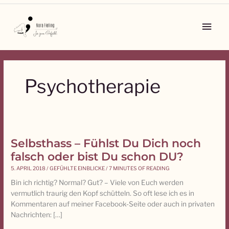
Zum
Inhalt
Main
springen
Men
Psychotherapie
Selbsthass – Fühlst Du Dich noch
Selbsthass
–
falsch oder bist Du schon DU?
Fühlst
5. APRIL 2018
/
GEFÜHLTE EINBLICKE
/
7 MINUTES OF READING
Du
Bin ich richtig? Normal? Gut? – Viele von Euch werden
Dich
vermutlich traurig den Kopf schütteln. So oft lese ich es in
noch
Kommentaren auf meiner Facebook-Seite oder auch in privaten
falsch
Nachrichten: […]
oder
bist