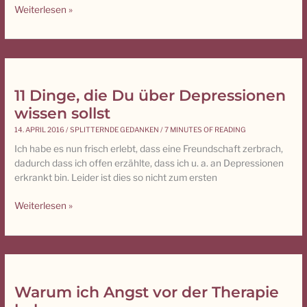
Weiterlesen »
Du
schon
DU?
11 Dinge, die Du über Depressionen
11
Dinge,
wissen sollst
die
14. APRIL 2016
/
SPLITTERNDE GEDANKEN
/
7 MINUTES OF READING
Du
Ich habe es nun frisch erlebt, dass eine Freundschaft zerbrach,
über
dadurch dass ich offen erzählte, dass ich u. a. an Depressionen
Depressionen
erkrankt bin. Leider ist dies so nicht zum ersten
wissen
sollst
Weiterlesen »
Warum ich Angst vor der Therapie
Warum
ich