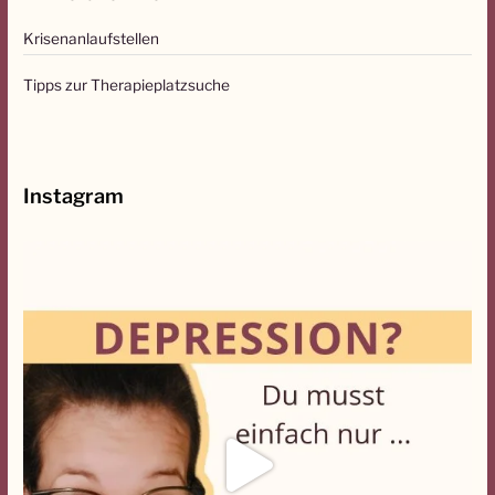
n
Krisenanlaufstellen
n
a
Tipps zur Therapieplatzsuche
c
h
:
Instagram