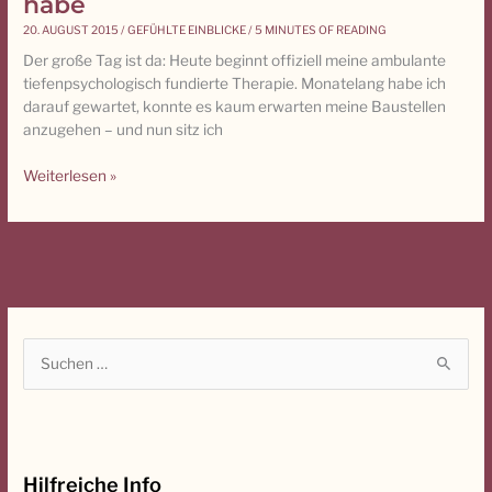
habe
Angst
20. AUGUST 2015
/
GEFÜHLTE EINBLICKE
/
5 MINUTES OF READING
vor
Der große Tag ist da: Heute beginnt offiziell meine ambulante
der
tiefenpsychologisch fundierte Therapie. Monatelang habe ich
Therapie
darauf gewartet, konnte es kaum erwarten meine Baustellen
habe
anzugehen – und nun sitz ich
Weiterlesen »
S
u
c
h
Hilfreiche Info
e