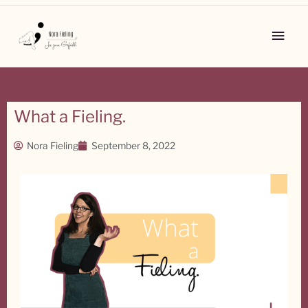
Zum
Inhalt
Main
springen
Men
What a Fieling.
Nora Fieling
September 8, 2022