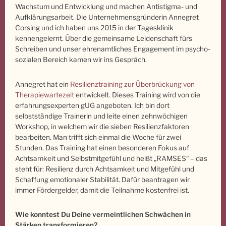
Wachstum und Entwicklung und machen Antistigma- und
Aufklärungsarbeit. Die Unternehmensgründerin Annegret
Corsing und ich haben uns 2015 in der Tagesklinik
kennengelernt. Über die gemeinsame Leidenschaft fürs
Schreiben und unser ehrenamtliches Engagement im psycho-
sozialen Bereich kamen wir ins Gespräch.
Annegret hat ein
Resilienztraining zur Überbrückung von
Therapiewartezeit
entwickelt. Dieses Training wird von die
erfahrungsexperten gUG angeboten. Ich bin dort
selbstständige Trainerin und leite einen zehnwöchigen
Workshop, in welchem wir die sieben Resilienzfaktoren
bearbeiten. Man trifft sich einmal die Woche für zwei
Stunden. Das Training hat einen besonderen Fokus auf
Achtsamkeit und Selbstmitgefühl und heißt „RAMSES“ – das
steht für: Resilienz durch Achtsamkeit und Mitgefühl und
Schaffung emotionaler Stabilität. Dafür beantragen wir
immer Fördergelder, damit die Teilnahme kostenfrei ist.
Wie konntest Du Deine vermeintlichen Schwächen in
Stärken transformieren?