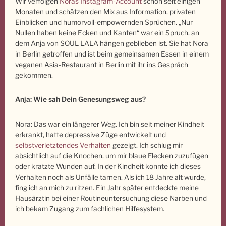
Wir verfolgen
Noras Instagram-Account
schon seit einigen
Monaten und schätzen den Mix aus Information, privaten
Einblicken und humorvoll-empowernden Sprüchen. „Nur
Nullen haben keine Ecken und Kanten“ war ein Spruch, an
dem Anja von SOUL LALA hängen geblieben ist. Sie hat Nora
in Berlin getroffen und ist beim gemeinsamen Essen in einem
veganen Asia-Restaurant in Berlin mit ihr ins Gespräch
gekommen.
Anja: Wie sah Dein Genesungsweg aus?
Nora: Das war ein längerer Weg. Ich bin seit meiner Kindheit
erkrankt, hatte depressive Züge entwickelt und
selbstverletztendes Verhalten
gezeigt. Ich schlug mir
absichtlich auf die Knochen, um mir blaue Flecken zuzufügen
oder kratzte Wunden auf. In der Kindheit konnte ich dieses
Verhalten noch als Unfälle tarnen. Als ich 18 Jahre alt wurde,
fing ich an mich zu ritzen. Ein Jahr später entdeckte meine
Hausärztin bei einer Routineuntersuchung diese Narben und
ich bekam Zugang zum fachlichen Hilfesystem.