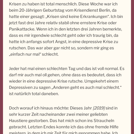
Krisen zu haben ist total menschlich. Diese Woche war ich
beim 20-Jährigen Geburtstag vom Krisendienst Berlin, da
hatte einer gesagt: „Krisen sind keine Erkrankungen“. Ich bin
jetzt fast drei Jahre relativ stabil ohne ernstere Krise oder
Panikattacke. Wenn ich in den letzten drei Jahren bemerkte,
dass es mir irgendwie schlecht geht oder ich traurig bin, da
hatte ich anfangs sofort Angst, in eine depressive Krise zu
rutschen. Das war aber gar nicht so, sondern mir ging es
„einfach nur mal“ schlecht.
Jeder hat mal einen schlechten Tag und das ist voll normal. Es
darf mir auch mal oll gehen, ohne dass es bedeutet, dass ich
wieder in eine depressive Krise rutsche. Umgekehrt einem
Depressiven zu sagen „Anderen geht es auch mal schlecht.“
ist natürlich total daneben.
Doch worauf ich hinaus möchte: Dieses Jahr
[2019]
sind in
sehr kurzer Zeit nacheinander zwei meiner geliebten
Haustiere gestorben. Das hat mich schon ins Straucheln
gebracht. Letzten Endes konnte ich das ohne fremde Hilfe
meistern, in dem ich mir Zeit für mich genommen habe. Ich