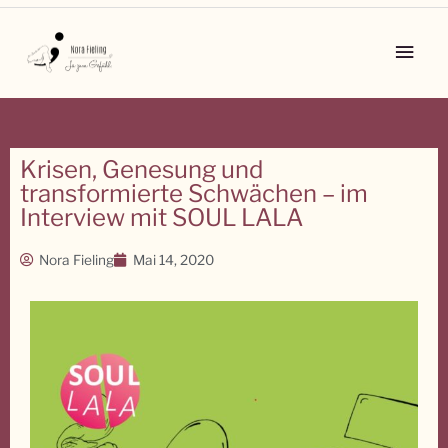
Zum
Inhalt
Main
springen
Men
Krisen, Genesung und
transformierte Schwächen – im
Interview mit SOUL LALA
Nora Fieling
Mai 14, 2020