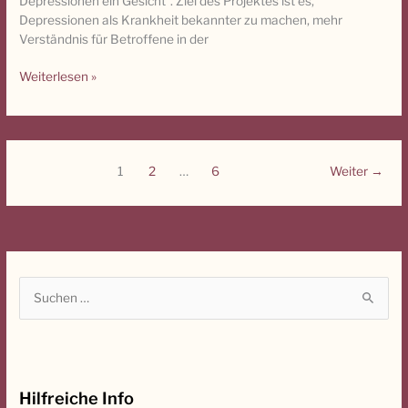
Depressionen ein Gesicht“. Ziel des Projektes ist es,
Dunkelheit
Depressionen als Krankheit bekannter zu machen, mehr
von
Verständnis für Betroffene in der
unten
gesehen
Weiterlesen »
1
2
…
6
Weiter
→
S
u
c
h
Hilfreiche Info
e