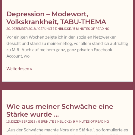
Depression – Modewort,
Depression
–
Volkskrankheit, TABU-THEMA
Modewort,
20. DEZEMBER 2018
/
GEFÜHLTE EINBLICKE
/
5 MINUTES OF READING
Volkskrankheit,
Vor einigen Wochen zeigte ich in den sozialen Netzwerken
TABU-
Gesicht und stand zu meinem Blog, vor allem stand ich aufrichtig
THEMA
zu MIR. Auch auf meinem ganz, ganz privaten Facebook-
Account, wo
Weiterlesen »
Wie aus meiner Schwäche eine
Wie
aus
Stärke wurde …
meiner
13. DEZEMBER 2018
/
GEFÜHLTE EINBLICKE
/
9 MINUTES OF READING
Schwäche
„Aus der Schwäche machte Nora eine Stärke.“, so formulierte es
eine