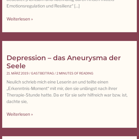
Depression
Emotionsregulation und Resilienz“ […]
und
Ängsten
Weiterlesen »
Depression – das Aneurysma der
Depression
–
Seele
das
21. MÄRZ 2019
/
GASTBEITRAG
/
2 MINUTES OF READING
Aneurysma
Neulich schrieb mich eine Leserin an und teilte einen
der
„Erkenntnis-Moment“ mit mir, den sie unlängst nach ihrer
Seele
Therapie-Stunde hatte. Da er für sie sehr hilfreich war bzw. ist,
dachte sie,
Weiterlesen »