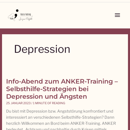
Zum
Inhalt
Main
springen
Men
Depression
Info-Abend zum ANKER-Training –
Info-
Abend
Selbsthilfe-Strategien bei
zum
Depression und Ängsten
ANKER-
25. JANUAR 2023
/
1 MINUTE OF READING
Training
–
Du bist mit Depression bzw. Angststörung konfrontiert und
Selbsthilfe-
interessiert an verschiedenen Selbsthilfe-Strategien? Dann
Strategien
herzlich Willkommen an Bord beim ANKER-Training. ANKER
bei
bedeutet „Achtsam und nachhaltig durch Krisen mittels