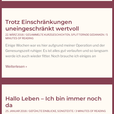
Trotz Einschränkungen
Trotz
Einschränkungen
uneingeschränkt wertvoll
uneingeschränkt
22. MÄRZ 2018
/
GESAMMELTE KURZGESCHICHTEN
,
SPLITTERNDE GEDANKEN
/
5
wertvoll
MINUTES OF READING
Einige Wochen war es hier aufgrund meiner Operation und der
Genesungszeit ruhiger. Es ist alles gut verlaufen und so langsam
werde ich auch wieder fitter. Noch brauche ich einiges an
Weiterlesen »
Hallo Leben – Ich bin immer noch
Hallo
Leben
da
–
25. JANUAR 2018
/
GEFÜHLTE EINBLICKE
,
SONGTEXTE
/
3 MINUTES OF READING
Ich