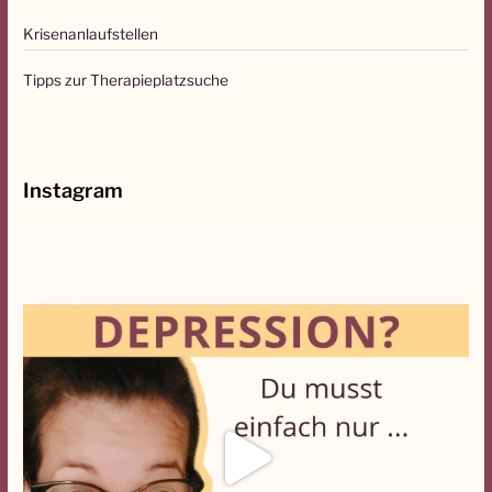
n
Krisenanlaufstellen
n
a
Tipps zur Therapieplatzsuche
c
h
:
Instagram