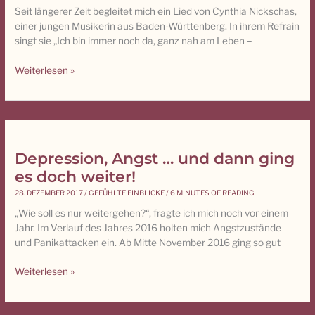
Seit längerer Zeit begleitet mich ein Lied von Cynthia Nickschas,
bin
einer jungen Musikerin aus Baden-Württenberg. In ihrem Refrain
immer
singt sie „Ich bin immer noch da, ganz nah am Leben –
noch
da
Weiterlesen »
Depression, Angst … und dann ging
Depression,
Angst
es doch weiter!
…
28. DEZEMBER 2017
/
GEFÜHLTE EINBLICKE
/
6 MINUTES OF READING
und
„Wie soll es nur weitergehen?“, fragte ich mich noch vor einem
dann
Jahr. Im Verlauf des Jahres 2016 holten mich Angstzustände
ging
und Panikattacken ein. Ab Mitte November 2016 ging so gut
es
doch
Weiterlesen »
weiter!