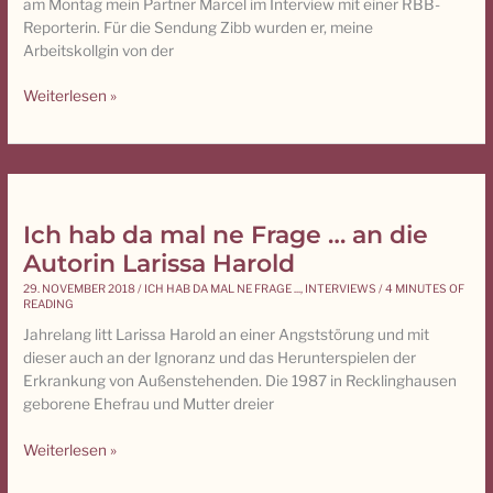
am Montag mein Partner Marcel im Interview mit einer RBB-
Stärke
Reporterin. Für die Sendung Zibb wurden er, meine
wurde
Arbeitskollgin von der
…
Weiterlesen »
Ich hab da mal ne Frage … an die
Ich
hab
Autorin Larissa Harold
da
29. NOVEMBER 2018
/
ICH HAB DA MAL NE FRAGE ...
,
INTERVIEWS
/
4 MINUTES OF
mal
READING
ne
Jahrelang litt Larissa Harold an einer Angststörung und mit
Frage
dieser auch an der Ignoranz und das Herunterspielen der
…
Erkrankung von Außenstehenden. Die 1987 in Recklinghausen
an
geborene Ehefrau und Mutter dreier
die
Autorin
Weiterlesen »
Larissa
Harold