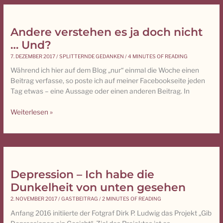
Andere verstehen es ja doch nicht
Andere
verstehen
… Und?
es
7. DEZEMBER 2017
/
SPLITTERNDE GEDANKEN
/
4 MINUTES OF READING
ja
Während ich hier auf dem Blog „nur“ einmal die Woche einen
doch
Beitrag verfasse, so poste ich auf meiner Facebookseite jeden
nicht
Tag etwas – eine Aussage oder einen anderen Beitrag. In
…
Und?
Weiterlesen »
Depression – Ich habe die
Depression
–
Dunkelheit von unten gesehen
Ich
2. NOVEMBER 2017
/
GASTBEITRAG
/
2 MINUTES OF READING
habe
Anfang 2016 initiierte der Fotgraf Dirk P. Ludwig das Projekt „Gib
die