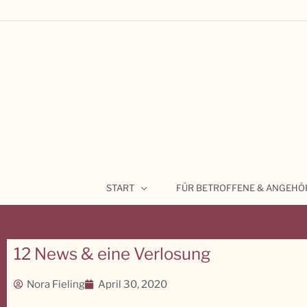
Zum
Inhalt
springen
START
FÜR BETROFFENE & ANGEHÖ
12 News & eine Verlosung
Nora Fieling
April 30, 2020