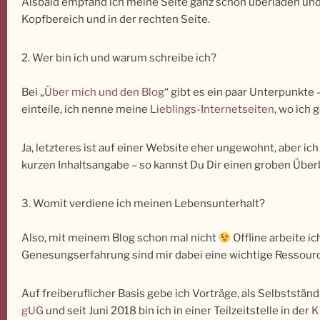
Alsbald empfand ich meine Seite ganz schön überladen und
Kopfbereich und in der rechten Seite.
2. Wer bin ich und warum schreibe ich?
Bei „
Über mich und den Blog
“ gibt es ein paar Unterpunkte 
einteile, ich nenne meine
Lieblings-Internetseiten
, wo ich 
Ja, letzteres ist auf einer Website eher ungewohnt, aber ic
kurzen Inhaltsangabe – so kannst Du Dir einen groben Überbli
3. Womit verdiene ich meinen Lebensunterhalt?
Also, mit meinem Blog schon mal nicht
Offline arbeite i
Genesungserfahrung sind mir dabei eine wichtige Ressource
Auf freiberuflicher Basis gebe ich Vorträge, als Selbststän
gUG
und seit Juni 2018 bin ich in einer Teilzeitstelle in der
K