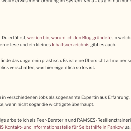
 wollte etwas mehr Ordnung im System. Voilà – es gibt nun nu
– Du erfährst,
wer ich bin
,
warum ich den Blog gründete
, in welc
gerne lese und ein kleines
Inhaltsverzeichnis
gibt es auch.
h finde das ungemein praktisch. Es ist eine Übersicht all meiner 
ck verschaffen, was hier eigentlich so los ist.
ch in verschiedenen Jobs als sogenannte Expertin aus Erfahrung
, wenn nicht sogar die wichtigste überhaupt.
dige arbeite ich als Peer-Beraterin und RAMSES-Resilienztrainer
IS Kontakt- und Informationsstelle für Selbsthilfe in Pankow
ua.