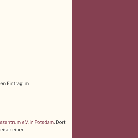
en Eintrag im
nszentrum e.V. in Potsdam
. Dort
eiser einer